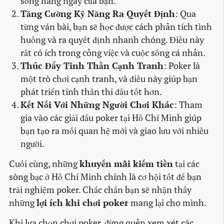
sống hàng ngày của bạn.
Tăng Cường Kỹ Năng Ra Quyết Định
: Qua
từng ván bài, bạn sẽ học được cách phân tích tình
huống và ra quyết định nhanh chóng. Điều này
rất có ích trong công việc và cuộc sống cá nhân.
Thúc Đẩy Tinh Thần Cạnh Tranh
: Poker là
một trò chơi cạnh tranh, và điều này giúp bạn
phát triển tinh thần thi đấu tốt hơn.
Kết Nối Với Những Người Chơi Khác
: Tham
gia vào các giải đấu poker tại Hồ Chí Minh giúp
bạn tạo ra mối quan hệ mới và giao lưu với nhiều
người.
Cuối cùng, những
khuyến mãi kiếm tiền
tại các
sòng bạc ở Hồ Chí Minh chính là cơ hội tốt để bạn
trải nghiệm poker. Chắc chắn bạn sẽ nhận thấy
những
lợi ích khi chơi poker
mang lại cho mình.
Khi lựa chọn chơi poker, đừng quên xem xét các