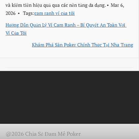
và kiếm tiền hiệu quả qua các nền tảng đa dạng.
Mar 6,
2026
Tags:
cam ranh ví của tôi
Hướng Dẫn Quản Lý Ví Cam Ranh – Bí Quyết An Toàn Với 
Ví Của Tôi
Khám Phá Sàn Poker Chính Thức Tại Nha Trang
@2026 Chia Sẻ Đam Mê Poker