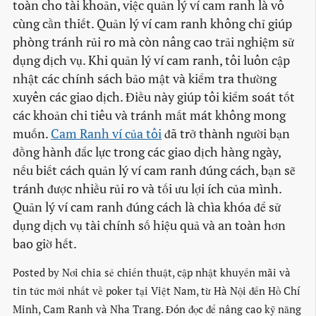
toàn cho tài khoản, việc quản lý ví cam ranh là vô
cùng cần thiết. Quản lý ví cam ranh không chỉ giúp
phòng tránh rủi ro mà còn nâng cao trải nghiệm sử
dụng dịch vụ. Khi quản lý ví cam ranh, tôi luôn cập
nhật các chính sách bảo mật và kiểm tra thường
xuyên các giao dịch. Điều này giúp tôi kiểm soát tốt
các khoản chi tiêu và tránh mất mát không mong
muốn.
Cam Ranh ví của tôi
đã trở thành người bạn
đồng hành đắc lực trong các giao dịch hàng ngày,
nếu biết cách quản lý ví cam ranh đúng cách, bạn sẽ
tránh được nhiều rủi ro và tối ưu lợi ích của mình.
Quản lý ví cam ranh đúng cách là chìa khóa để sử
dụng dịch vụ tài chính số hiệu quả và an toàn hơn
bao giờ hết.
Posted by
Nơi chia sẻ chiến thuật, cập nhật khuyến mãi và
tin tức mới nhất về poker tại Việt Nam, từ Hà Nội đến Hồ Chí
Minh, Cam Ranh và Nha Trang. Đón đọc để nâng cao kỹ năng