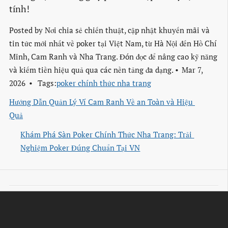
tính!
Posted by
Nơi chia sẻ chiến thuật, cập nhật khuyến mãi và
tin tức mới nhất về poker tại Việt Nam, từ Hà Nội đến Hồ Chí
Minh, Cam Ranh và Nha Trang. Đón đọc để nâng cao kỹ năng
và kiếm tiền hiệu quả qua các nền tảng đa dạng.
Mar 7,
2026
Tags:
poker chính thức nha trang
Hướng Dẫn Quản Lý Ví Cam Ranh Về an Toàn và Hiệu 
Quả
Khám Phá Sàn Poker Chính Thức Nha Trang: Trải 
Nghiệm Poker Đúng Chuẩn Tại VN