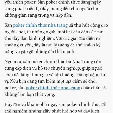
yêu thích poker. Sàn poker chính thức đang ngày
càng phát triển tại đây, mang đến cho người chơi
không gian sang trọng và hấp dẫn.
Sàn
poker chính thức nha trang
đã thu hút đông đảo
người chơi, từ những người mới bắt đầu đến các cao
thủ dày dạn kinh nghiệm. Với các giải đấu diễn ra
thường xuyên, đây là nơi lý tưởng để thử thách kỹ
năng và gặp gỡ những đối thủ mạnh.
Ngoài ra, sàn poker chính thức tại Nha Trang còn
cung cấp dịch vụ hỗ trợ chuyên nghiệp, giúp người
chơi dễ dàng tham gia và tận hưởng trải nghiệm thú
vị. Nếu bạn đang tìm kiếm một địa điểm để chơi
poker, sàn
poker chính thức nha trang
chắc chắn sẽ
không làm bạn thất vọng.
Hãy đến và khám phá ngay sàn poker chính thức để
trải nghiệm những giây phút hồi hộp và đầy kịch