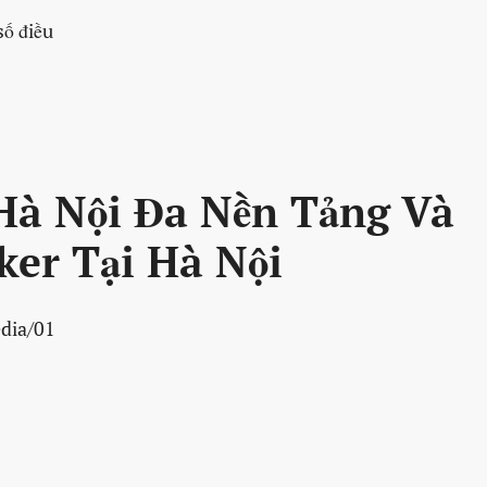
số điều
à Nội Đa Nền Tảng Và
ker Tại Hà Nội
edia/01