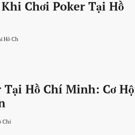
Khi Chơi Poker Tại Hồ
ại Hồ Ch
 Tại Hồ Chí Minh: Cơ Hộ
n
ồ Chí