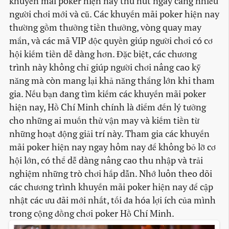
khuyến mãi poker hiện nay thu hút ngày càng nhiều
người chơi mới và cũ. Các khuyến mãi poker hiện nay
thường gồm thưởng tiền thưởng, vòng quay may
mắn, và các mã VIP độc quyền giúp người chơi có cơ
hội kiếm tiền dễ dàng hơn. Đặc biệt, các chương
trình này không chỉ giúp người chơi nâng cao kỹ
năng mà còn mang lại khả năng thắng lớn khi tham
gia. Nếu bạn đang tìm kiếm các khuyến mãi poker
hiện nay, Hồ Chí Minh chính là điểm đến lý tưởng
cho những ai muốn thử vận may và kiếm tiền từ
những hoạt động giải trí này. Tham gia các khuyến
mãi poker hiện nay ngay hôm nay để không bỏ lỡ cơ
hội lớn, có thể dễ dàng nâng cao thu nhập và trải
nghiệm những trò chơi hấp dẫn. Nhớ luôn theo dõi
các chương trình khuyến mãi poker hiện nay để cập
nhật các ưu đãi mới nhất, tối đa hóa lợi ích của mình
trong cộng đồng chơi poker Hồ Chí Minh.