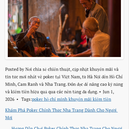
Posted by
Nơi chia sẻ chiến thuật, cập nhật khuyến mãi và
tin tức mới nhất về poker tại Việt Nam, từ Hà Nội đến Hồ Chí
Minh, Cam Ranh và Nha Trang. Đón đọc để nâng cao kỹ năng
và kiếm tiền hiệu quả qua các nền tảng đa dạng.
Jun 1,
2026
Tags:
poker hồ chí minh khuyến mãi kiếm tiền
Khám Phá Poker Chính Thức Nha Trang Dành Cho Người 
Mới
Hướng Dẫn Chơi Poker Chính Thức Nha Trang Cho Người 