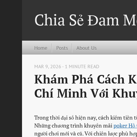
Chia Sẻ Đam M
Home
Posts
About Us
MAR 9, 2026 - 1 MINUTE READ
Khám Phá Cách Ki
Chí Minh Với Khu
Trong thời đại số hiện nay, cách kiếm tiền
Những chương trình khuyến mãi
poker Hồ 
người chơi mới và cũ. Với chiến lược phù hợp