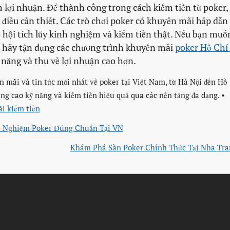
 lợi nhuận. Để thành công trong cách kiếm tiền từ poker,
 điều cần thiết. Các trò chơi poker có khuyến mãi hấp dẫn
 hội tích lũy kinh nghiệm và kiếm tiền thật. Nếu bạn muố
, hãy tận dụng các chương trình khuyến mãi
poker Hồ Chí 
 năng và thu về lợi nhuận cao hơn.
n mãi và tin tức mới nhất về poker tại Việt Nam, từ Hà Nội đến Hồ
g cao kỹ năng và kiếm tiền hiệu quả qua các nền tảng đa dạng.
i kiếm tiền
i Nghiệm Poker Đúng Chuẩn Tại VN
Khám Phá Sàn Poker Chính Thức Tại Nha Tra