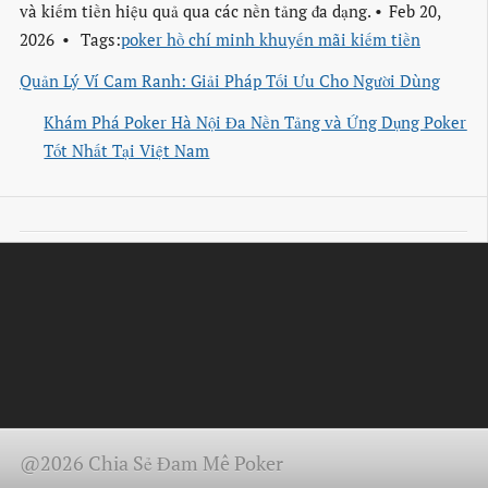
và kiếm tiền hiệu quả qua các nền tảng đa dạng.
Feb 20,
2026
Tags:
poker hồ chí minh khuyến mãi kiếm tiền
Quản Lý Ví Cam Ranh: Giải Pháp Tối Ưu Cho Người Dùng
Khám Phá Poker Hà Nội Đa Nền Tảng và Ứng Dụng Poker 
Tốt Nhất Tại Việt Nam
@2026 Chia Sẻ Đam Mê Poker