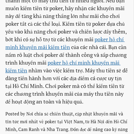
thành một cỗ máy thu tiền từ nhiều người. Nếu bạn
muốn kiếm tiền từ poker, hãy nhận các khuyến mãi
này để tăng khả năng thắng lớn như mãi cho chơi
poker tất cả các thể loại. Kiếm tiền từ poker dựa chủ
yếu vào khả năng chơi poker và chiến lược đẩy thêm,
bớt khi có sự hỗ trợ từ các khuyến mãi
poker hồ chí 
minh khuyến mãi kiếm tiền
của các nhà cái. Bạn cần
nắm rõ luật chơi poker để thành công và sắp chương
trình khuyến mãi
poker hồ chí minh khuyến mãi 
kiếm tiền
nhằm vào việc kiếm trợ. Máy thu tiền sẽ dễ
dàng tiến hành hơn với các địa điểm cá cược uy tịn
tại Hồ Chí Minh. Chơi poker mà có thể kiếm tiền từ
các chương trình khuyến mãi của máy thu tiền này
để hoạt động an toàn và hiệu quả.
Posted by
Nơi chia sẻ chiến thuật, cập nhật khuyến mãi và
tin tức mới nhất về poker tại Việt Nam, từ Hà Nội đến Hồ Chí
Minh, Cam Ranh và Nha Trang. Đón đọc để nâng cao kỹ năng