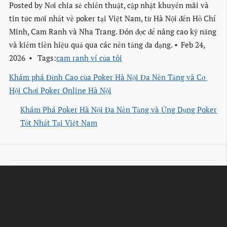
Posted by
Nơi chia sẻ chiến thuật, cập nhật khuyến mãi và
tin tức mới nhất về poker tại Việt Nam, từ Hà Nội đến Hồ Chí
Minh, Cam Ranh và Nha Trang. Đón đọc để nâng cao kỹ năng
và kiếm tiền hiệu quả qua các nền tảng đa dạng.
Feb 24,
2026
Tags:
cam ranh ví của tôi
Khám phá Đỉnh Cao của Poker Hà Nội Đa Nền Tảng và Cơ 
Hội Chơi Poker Online Hà Nội
Khám Phá Poker Hà Nội Đa Nền Tảng và Ứng Dụng Poker 
Tốt Nhất Tại Việt Nam