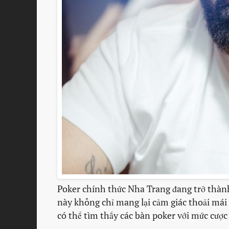
Poker chính thức Nha Trang đang trở thành
này không chỉ mang lại cảm giác thoải mái 
có thể tìm thấy các bàn poker với mức cược