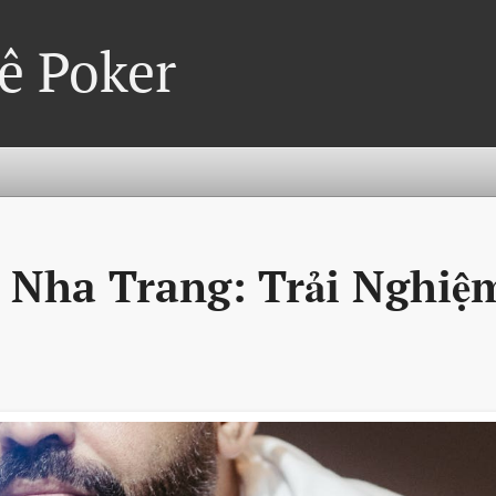
ê Poker
 Nha Trang: Trải Nghiệ