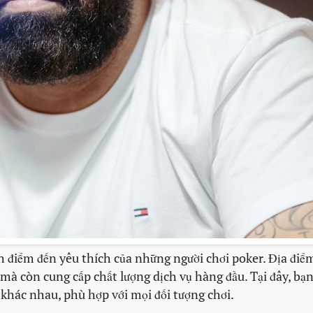
 điểm đến yêu thích của những người chơi poker. Địa điể
mà còn cung cấp chất lượng dịch vụ hàng đầu. Tại đây, bạ
 khác nhau, phù hợp với mọi đối tượng chơi.